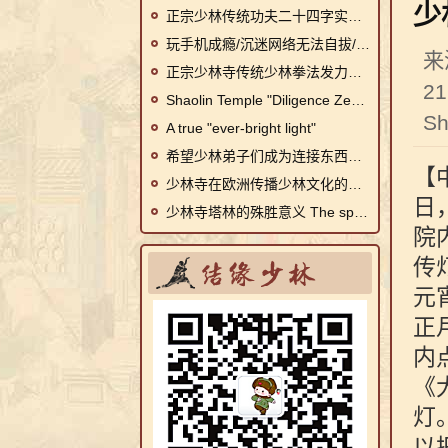
少
正宗少林传统功夫二十四字实战诀
玩手机成瘾/沉迷网络无法自拔/厌学逃学的孩子怎么办?
来
正宗少林寺传统少林拳法发力秘诀
21
Shaolin Temple "Diligence Zen VII"
Sh
A true "ever-bright light"
希望少林弟子们成为连接东西方文化的使者
【
少林寺在欧洲传播少林文化的三个主要途径
日
少林寺塔林的殊胜意义 The special significance of Shaolin Temple Tallinn
院
传
元
正
内
《
灯
以