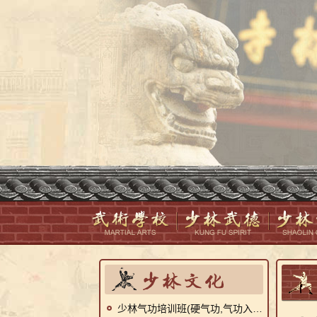
少林气功培训班(硬气功,气功入门,气功纠偏)短期招生简章