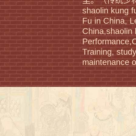
里。（传统少
shaolin kung f
Fu in China, L
China,shaolin
Performance
Training, stud
kung fu academy China
maintenance of
shaolin martial arts training