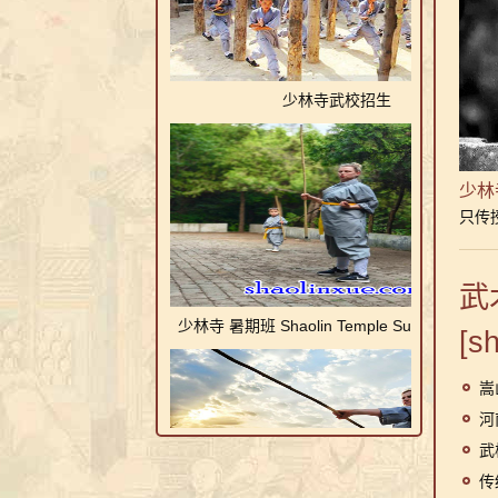
少林寺武校招生
少林
只传
少林寺 暑期班 Shaolin Temple Summer Class
武术
[s
嵩
河
武
传