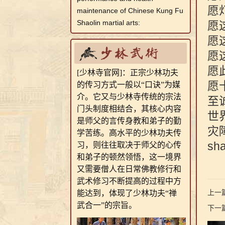
愿
maintenance of Chinese Kung Fu
Shaolin martial arts:
愿
愿
愿
愿
[少林寺官网]：正宗少林功夫
愿
的传习方式一般以“口诀”为媒
介。它又与少林寺传统的宗法
至
门头制度相结合，其核心内容
世
是师父的言传身教和弟子的勤
灾
学苦练。高水平的少林功夫传
sh
习，则往往取决于师父的心传
河南少林寺武校
和弟子的顿然领悟，这一境界
又需要僧人在日常佛教修行和
武术修习不断提高的过程中方
上一篇
能达到，体现了少林功夫“禅
武合一”的宗旨。
下一篇