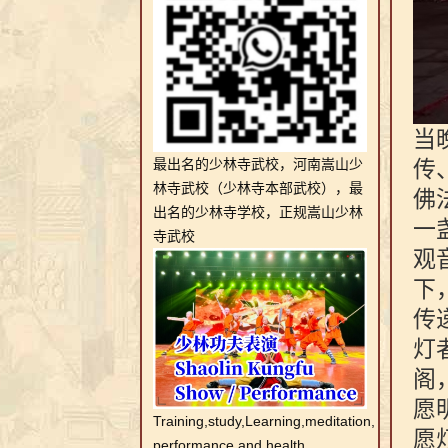
当
最出名的少林寺武校，河南嵩山少
传
林寺武校（少林寺本部武校），最
佛
出名的少林寺学校，正规嵩山少林
一
寺武校
观
下
传
灯
阁
愿
Training,study,Learning,meditation,
愿
performance and health