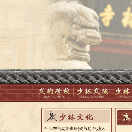
少林气功培训班(硬气功,气功入门,气功纠偏)短期招生简章