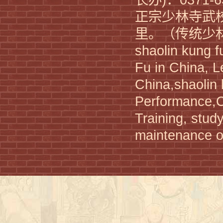
正宗少林寺武
kung fu academy China
里。（传统少
shaolin kung f
Fu in China, L
China,shaolin
Performance
Training, stud
shaolin martial arts training
maintenance of
河南少林寺武校