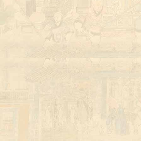
少林武校招生计划 Shaolin KungFu Academy
kung fu academy China