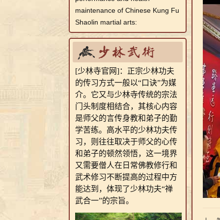
maintenance of Chinese Kung Fu
Shaolin martial arts:
[少林寺官网]：正宗少林功夫
河南少林寺武校
的传习方式一般以“口诀”为媒
介。它又与少林寺传统的宗法
门头制度相结合，其核心内容
是师父的言传身教和弟子的勤
学苦练。高水平的少林功夫传
习，则往往取决于师父的心传
和弟子的顿然领悟，这一境界
又需要僧人在日常佛教修行和
少林寺武校招生
武术修习不断提高的过程中方
能达到，体现了少林功夫“禅
武合一”的宗旨。