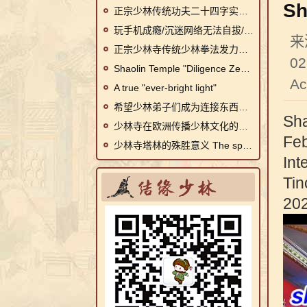
Sh
正宗少林传统功夫二十四字实战诀
玩手机成瘾/沉迷网络无法自拔/厌学逃学的孩子怎么办?
来
正宗少林寺传统少林拳法发力秘诀
0
Shaolin Temple "Diligence Zen VII"
Ac
A true "ever-bright light"
希望少林弟子们成为连接东西方文化的使者
Sha
少林寺在欧洲传播少林文化的三个主要途径
Feb
少林寺塔林的殊胜意义 The special significance of Shaolin Temple Tallinn
Int
Tin
20